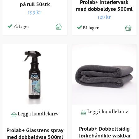
Prolab+ Interiørvask
på rull 50stk
med dobbeldyse 500ml
199 kr
129 kr
På lager
På lager
Legg i handlekurv
Legg i handlekurv
Prolab+ Dobbeltsidig
Prolab+ Glassrens spray
tørkehåndkle vaskbar
med dobbeldyse 500ml