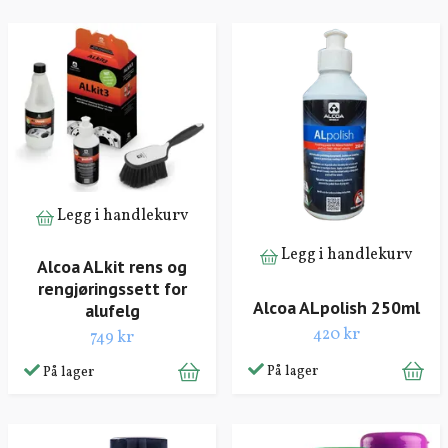
Legg i handlekurv
Legg i handlekurv
Alcoa ALkit rens og
rengjøringssett for
Alcoa ALpolish 250ml
alufelg
420 kr
749 kr
På lager
På lager