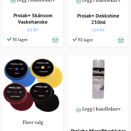
Legg i handlekurv
Legg i handlekurv
Prolab+ Skånsom
Prolab+ Dekkshine
Vaskehanske
250ml
49 kr
129 kr
På lager
På lager
Legg i handlekurv
Flere valg
Prolab+ Microfiberkluter