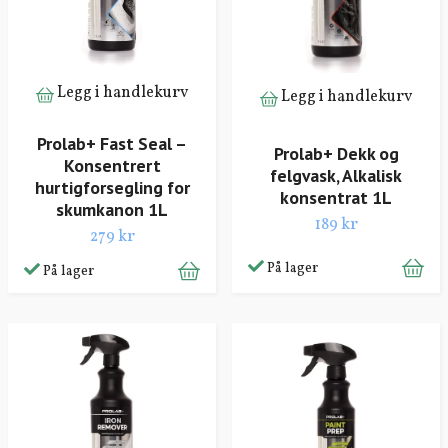
Legg i handlekurv
Legg i handlekurv
Prolab+ Fast Seal –
Prolab+ Dekk og
Konsentrert
felgvask, Alkalisk
hurtigforsegling for
konsentrat 1L
skumkanon 1L
189 kr
279 kr
På lager
På lager