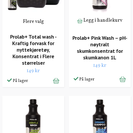
Legg i handlekurv
Flere valg
Prolab+ Total wash -
Prolab+ Pink Wash – pH-
Kraftig forvask for
nøytralt
nyttekjøretøy,
skumkonsentrat for
Konsentrat i Flere
skumkanon 1L
størrelser
149 kr
149 kr
På lager
På lager