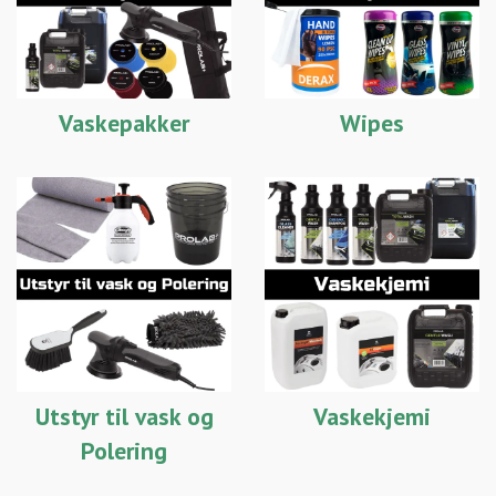
Vaskepakker
Wipes
Utstyr til vask og
Vaskekjemi
Polering