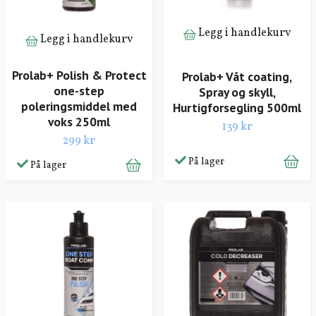
Legg i handlekurv
Legg i handlekurv
Prolab+ Polish & Protect
Prolab+ Våt coating,
one-step
Spray og skyll,
poleringsmiddel med
Hurtigforsegling 500ml
voks 250ml
139 kr
299 kr
På lager
På lager