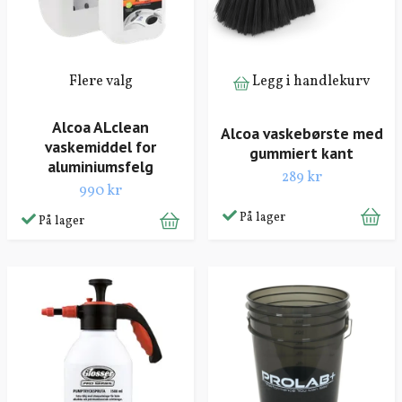
Flere valg
Legg i handlekurv
Alcoa ALclean
Alcoa vaskebørste med
vaskemiddel for
gummiert kant
aluminiumsfelg
289 kr
990 kr
På lager
På lager