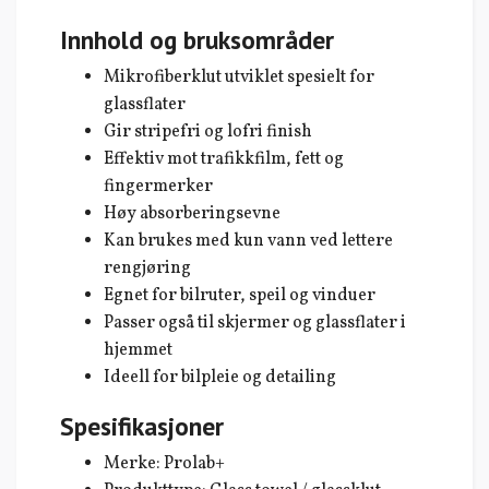
Innhold og bruksområder
Mikrofiberklut utviklet spesielt for
glassflater
Gir stripefri og lofri finish
Effektiv mot trafikkfilm, fett og
fingermerker
Høy absorberingsevne
Kan brukes med kun vann ved lettere
rengjøring
Egnet for bilruter, speil og vinduer
Passer også til skjermer og glassflater i
hjemmet
Ideell for bilpleie og detailing
Spesifikasjoner
Merke: Prolab+