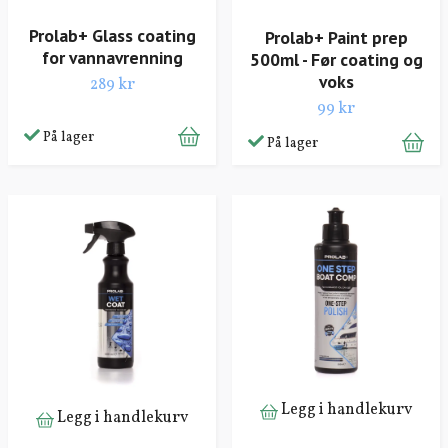
Prolab+ Glass coating
Prolab+ Paint prep
for vannavrenning
500ml - Før coating og
voks
289 kr
99 kr
På lager
På lager
Legg i handlekurv
Legg i handlekurv