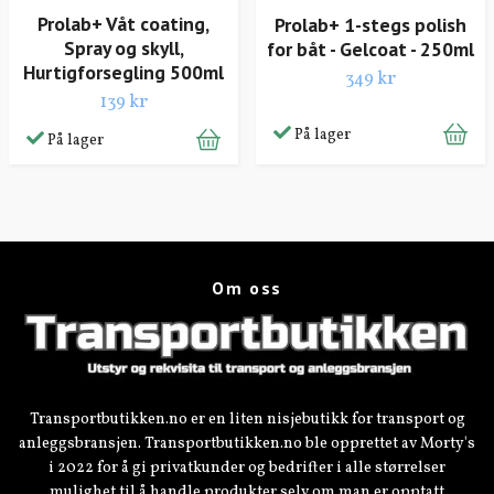
Prolab+ Våt coating,
Prolab+ 1-stegs polish
Spray og skyll,
for båt - Gelcoat - 250ml
Hurtigforsegling 500ml
349 kr
139 kr
På lager
På lager
Om oss
Transportbutikken.no er en liten nisjebutikk for transport og
anleggsbransjen. Transportbutikken.no ble opprettet av Morty's
i 2022 for å gi privatkunder og bedrifter i alle størrelser
mulighet til å handle produkter selv om man er opptatt