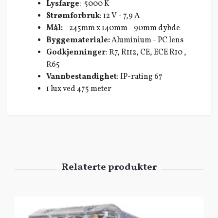
Lysfarge
: 5000 K
Strømforbruk
: 12 V - 7,9 A
Mål:
- 245mm x 140mm - 90mm dybde
Byggemateriale:
Aluminium - PC lens
Godkjenninger
: R7, R112, CE, ECE R10 ,
R65
Vannbestandighet
: IP-rating 67
1 lux ved 475 meter