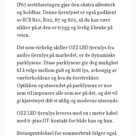
IP67 sertifiseringen gjør den ekstra slitesterk
og holdbar. Denne fjernlyset er også godkjent
av ECE R10, R112, R7 og R65, så du kan være
sikker på at den er trygg og lovlig å bruke på
veien.
Det som virkelig skiller OZZ LED fjernlys fra
andre fjernlys på markedet, er de dynamiske
parklysene. Disse parklysene gir deg mulighet
til å velge mellom gult og hvitt lys, avhengig av
værforholdene og hva du foretrekker.
Optikken og utseendet på parklysene er noe
som vil imponere alle som ser på det, og det vil
gi kjøretøyet ditt et stilig og moderne utseende.
OZZ LED fjernlys leveres med en 1 meter kabel
med 6-pins DT-kontakt for både han og hun.
Steinsprutdeksel for sommerbruk følger også