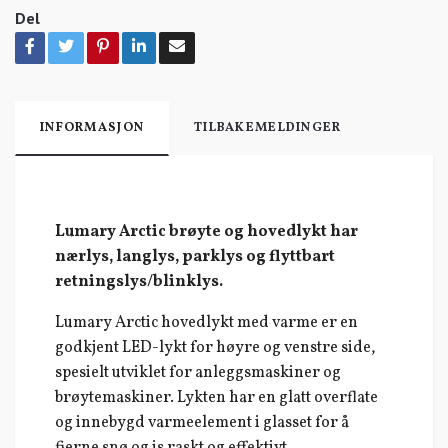
Del
INFORMASJON
TILBAKEMELDINGER
Lumary Arctic brøyte og hovedlykt har
nærlys, langlys, parklys og flyttbart
retningslys/blinklys.
Lumary Arctic hovedlykt med varme er en
godkjent LED-lykt for høyre og venstre side,
spesielt utviklet for anleggsmaskiner og
brøytemaskiner. Lykten har en glatt overflate
og innebygd varmeelement i glasset for å
fjerne snø og is raskt og effektivt.