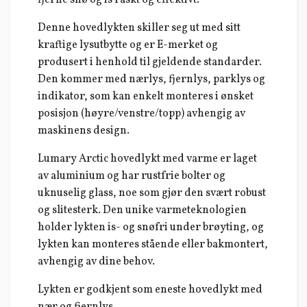
Denne hovedlykten skiller seg ut med sitt
kraftige lysutbytte og er E-merket og
produsert i henhold til gjeldende standarder.
Den kommer med nærlys, fjernlys, parklys og
indikator, som kan enkelt monteres i ønsket
posisjon (høyre/venstre/topp) avhengig av
maskinens design.
Lumary Arctic hovedlykt med varme er laget
av aluminium og har rustfrie bolter og
uknuselig glass, noe som gjør den svært robust
og slitesterk. Den unike varmeteknologien
holder lykten is- og snøfri under brøyting, og
lykten kan monteres stående eller bakmontert,
avhengig av dine behov.
Lykten er godkjent som eneste hovedlykt med
nær og fjernlys.