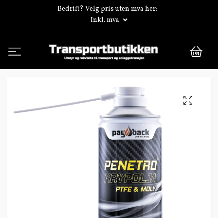
Bedrift? Velg pris uten mva her:
Inkl. mva
0