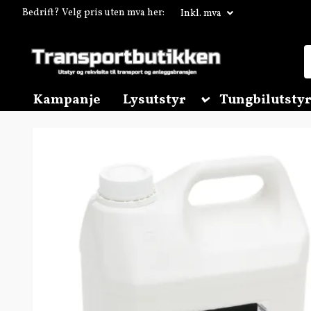
Bedrift? Velg pris uten mva her:
Inkl. mva
Kampanje
Lysutstyr
Tungbilutstyr