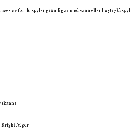
emsestøv før du spyler grundig av med vann eller høytrykkspyle
kkskanne
-Bright felger