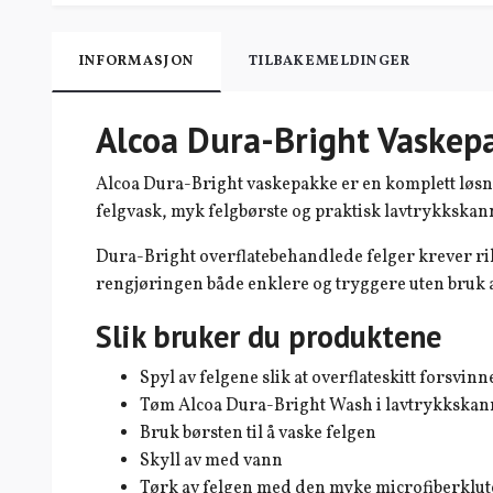
INFORMASJON
TILBAKEMELDINGER
Alcoa Dura-Bright Vaskep
Alcoa
Dura-Bright vaskepakke er en komplett løsni
felgvask, myk felgbørste og praktisk lavtrykkska
Dura-Bright overflatebehandlede felger krever rikt
rengjøringen både enklere og tryggere uten bruk a
Slik bruker du produktene
Spyl av felgene slik at overflateskitt forsvi
Tøm Alcoa Dura-Bright Wash i lavtrykkskannen
Bruk børsten til å vaske felgen
Skyll av med vann
Tørk av felgen med den myke microfiberklute