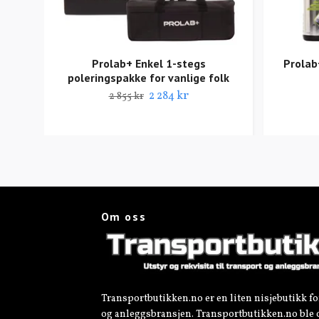
Prolab+ Enkel 1-stegs
Prolab
poleringspakke for vanlige folk
2 284 kr
2 855 kr
Om oss
Transportbutikken.no er en liten nisjebutikk fo
og anleggsbransjen. Transportbutikken.no ble 