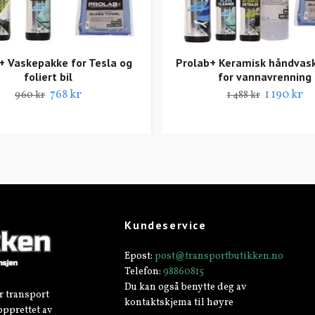
+ Vaskepakke for Tesla og
Prolab+ Keramisk håndvas
foliert bil
for vannavrenning
768 kr
1 190 kr
960 kr
1 488 kr
Kundeservice
Epost:
post@transportbutikken.no
Telefon:
98860815
Du kan også benytte deg av
r transport
kontaktskjema til høyre
opprettet av