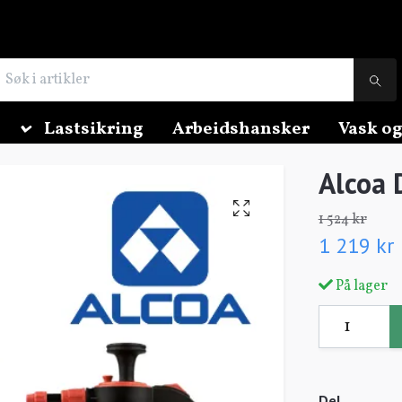
Lastsikring
Arbeidshansker
Vask og
Alcoa 
1 524 kr
1 219 kr
På lager
Del