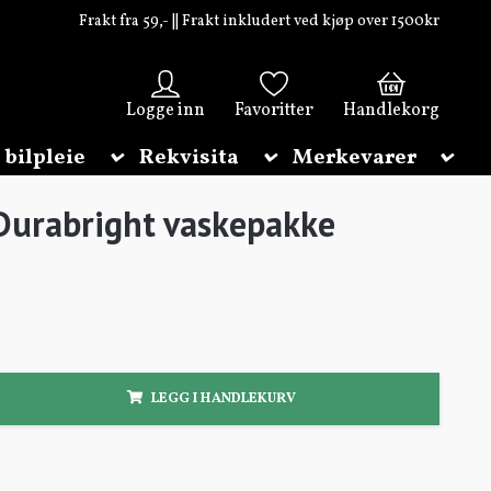
Frakt fra 59,- || Frakt inkludert ved kjøp over 1500kr
0
Logge inn
Favoritter
Handlekorg
 bilpleie
Rekvisita
Merkevarer
Durabright vaskepakke
LEGG I HANDLEKURV