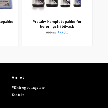
kepakke
Prolab+ Komplett pakke for
berøringsfri bilvask
533 kr
666 kr
Annet
Vilkår og betingelser
Kontakt