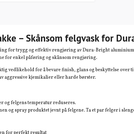
akke – Skånsom felgvask for Dur
ng for trygg og effektiv rengjøring av Dura-Bright aluminium
nne for enkel påføring og skånsom rengjøring.
ig vedlikehold for å bevare finish, glans og beskyttelse over 
v aggressive kjemikalier eller harde børster.
nner og felgens temperatur reduseres.
 og spray produktet jevnt på felgene. Ta et par felger i sleng
n for perfekt resultat