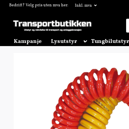
Bedrift? Velg pris uten mva her:
Inkl. mva
Kampanje
Lysutstyr
Tungbilutstyr