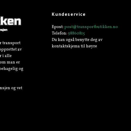
Kundeservice
Epost:
post@transportbutikken.no
Telefon:
98860815
Du kan også benytte deg av
r transport
kontaktskjema til høyre
opprettet av
 i alle
v om man er
 behagelig og
nsjen og vet