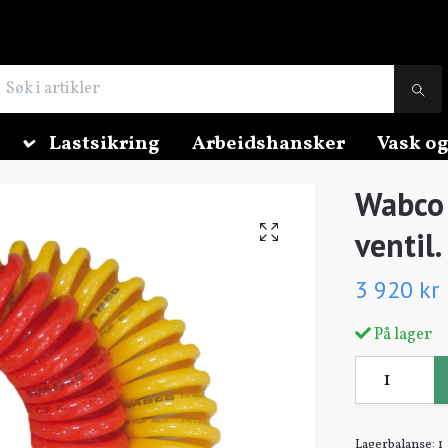
Lastsikring
Arbeidshansker
Vask og
Wabco 
ventil
3 920 kr
På lager
Lagerbalanse:
1