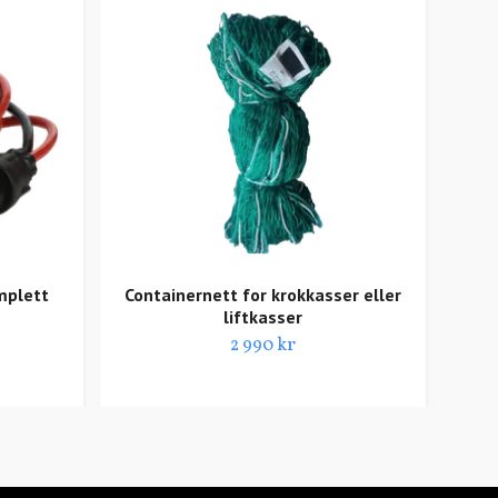
R
b
mplett
Containernett for krokkasser eller
liftkasser
2 990 kr