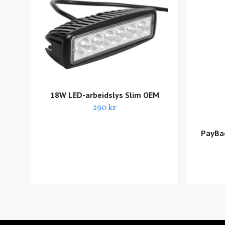
18W LED-arbeidslys Slim OEM
290 kr
PayBac