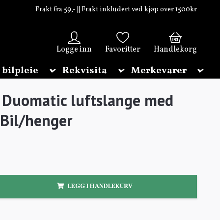
Frakt fra 59,- || Frakt inkludert ved kjøp over 1500kr
0
Logge inn
Favoritter
Handlekorg
 bilpleie
Rekvisita
Merkevarer
Duomatic luftslange med
. Bil/henger
LEGG I HANDLEKURV