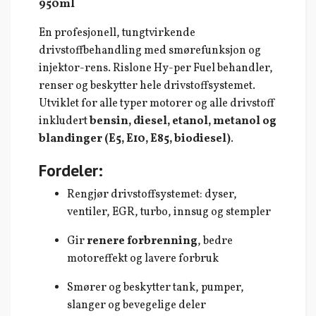
950ml
En profesjonell, tungtvirkende
drivstoffbehandling med smørefunksjon og
injektor-rens. Rislone Hy-per Fuel behandler,
renser og beskytter hele drivstoffsystemet.
Utviklet for alle typer motorer og alle drivstoff
inkludert
bensin, diesel, etanol, metanol og
blandinger (E5, E10, E85, biodiesel)
.
Fordeler:
Rengjør drivstoffsystemet: dyser,
ventiler, EGR, turbo, innsug og stempler
Gir
renere forbrenning
, bedre
motoreffekt og lavere forbruk
Smører og beskytter tank, pumper,
slanger og bevegelige deler