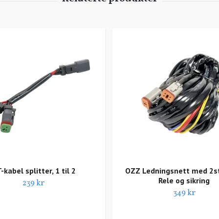
-kabel splitter, 1 til 2
OZZ Ledningsnett med 2s
Rele og sikring
239 kr
349 kr