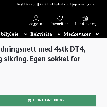
Frakt fra 59,- || Frakt inkludert ved kjøp over 1500kr
0
Logge inn
Favoritter
Handlekorg
 bilpleie
Rekvisita
Merkevarer
dningsnett med 4stk DT4,
g sikring. Egen sokkel for
LEGG I HANDLEKURV