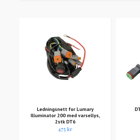
Ledningsnett for Lumary
DT
Illuminator 200 med varsellys,
2stk DT6
475 kr