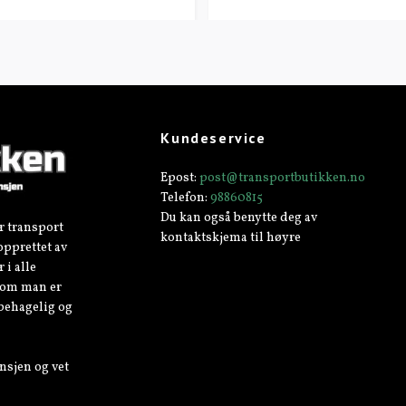
Kundeservice
Epost:
post@transportbutikken.no
Telefon:
98860815
Du kan også benytte deg av
r transport
kontaktskjema til høyre
opprettet av
 i alle
v om man er
 behagelig og
nsjen og vet