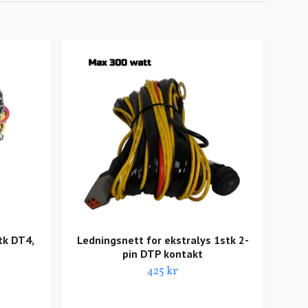
tk DT4,
Ledningsnett for ekstralys 1stk 2-
Ins
pin DTP kontakt
425 kr