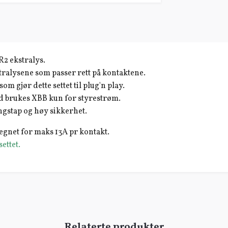
XR2 ekstralys.
tralysene som passer rett på kontaktene.
om gjør dette settet til plug'n play.
ed brukes XBB kun for styrestrøm.
gstap og høy sikkerhet.
regnet for maks 13A pr kontakt.
settet.