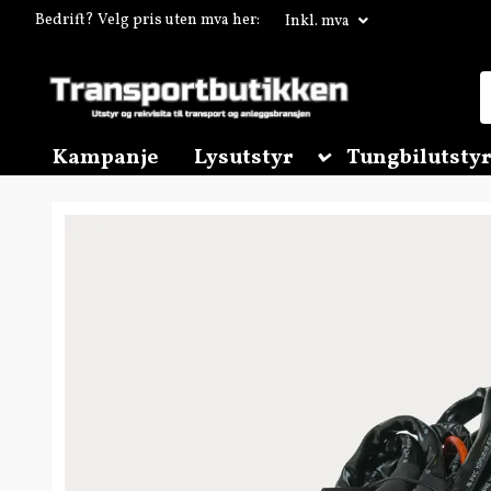
Bedrift? Velg pris uten mva her:
Inkl. mva
Kampanje
Lysutstyr
Tungbilutstyr