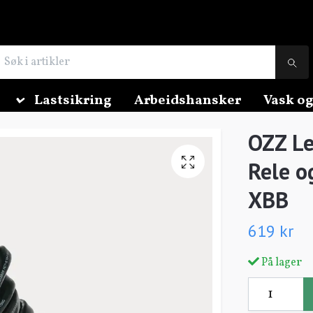
Lastsikring
Arbeidshansker
Vask og
OZZ Le
Rele o
XBB
619 kr
På lager