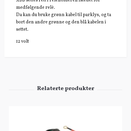
XBB settes rett i relèholderen istedet for
medfølgende relè.
Da kan du bruke grønn kabel til parklys, og ta
bort den andre grønne og den blå kabelen i
settet.
12 volt