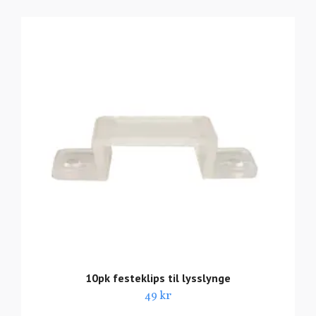
10pk festeklips til lysslynge
49 kr