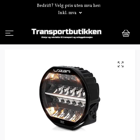
Bedrift? Velg pris uten mva her:
Inkl. mva
0