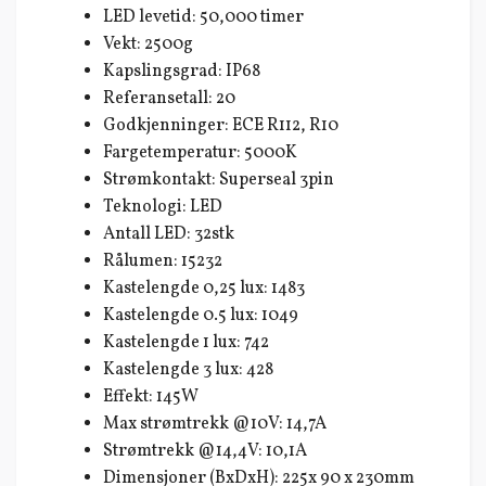
LED levetid: 50,000 timer
Vekt: 2500g
Kapslingsgrad: IP68
Referansetall: 20
Godkjenninger: ECE R112, R10
Fargetemperatur: 5000K
Strømkontakt: Superseal 3pin
Teknologi: LED
Antall LED: 32stk
Rålumen: 15232
Kastelengde 0,25 lux: 1483
Kastelengde 0.5 lux: 1049
Kastelengde 1 lux: 742
Kastelengde 3 lux: 428
Effekt: 145W
Max strømtrekk @10V: 14,7A
Strømtrekk @14,4V: 10,1A
Dimensjoner (BxDxH): 225x 90 x 230mm