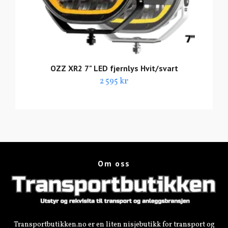
OZZ XR2 7" LED fjernlys Hvit/svart
2 595 kr
Om oss
Transportbutikken.no er en liten nisjebutikk for transport og