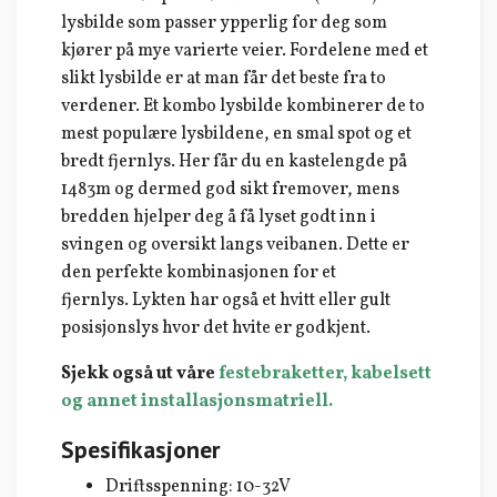
lysbilde som passer ypperlig for deg som
kjører på mye varierte veier. Fordelene med et
slikt lysbilde er at man får det beste fra to
verdener. Et kombo lysbilde kombinerer de to
mest populære lysbildene, en smal spot og et
bredt fjernlys. Her får du en kastelengde på
1483m og dermed god sikt fremover, mens
bredden hjelper deg å få lyset godt inn i
svingen og oversikt langs veibanen. Dette er
den perfekte kombinasjonen for et
fjernlys. Lykten har også et hvitt eller gult
posisjonslys hvor det hvite er godkjent.
Sjekk også ut våre
festebraketter, kabelsett
og annet installasjonsmatriell.
Spesifikasjoner
Driftsspenning: 10-32V