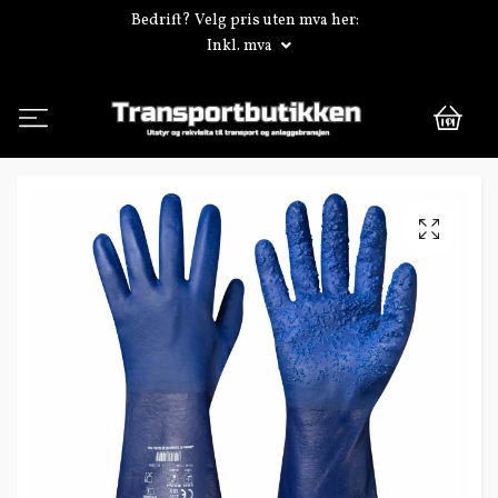
Bedrift? Velg pris uten mva her:
Inkl. mva
0