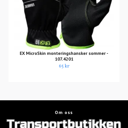
EX MicroSkin monteringshansker sommer -
107.4201
65 kr
Om oss